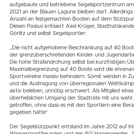
aufgebaute und betriebene Segelsportzentrum am
2021 an der Blauen Lagune bleiben darf. Allerdings
Anzahl an festgemachten Booten auf dem Stützpunk
Diesen Passus kritisiert Axel Krüger, Stadtratskandi
Görlitz und selbst Segelsportler:
„Die nicht aufgehobene Beschränkung auf 40 Boote
der grenzüberschreitenden Kinder- und Jugendarbei
Die hohe Strafandrohung selbst bei kurzfristigen Ü
Maximalbegrenzung auf 40 Boote wird die ehrenamt
Sportvereine massiv behindern. Somit werden in Zu
und die Austragung von überregionalen Wettkämpf
aktiv beleben, unnötig erschwert. Als Mitglied eine
überheblichen Umgang der Stadträte mit uns wahr.
getroffen, ohne dass es mit den Sportlern eine Be
gegeben hätte“
Der Segelstützpunkt entstand im Jahre 2012 auf In